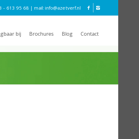
3 - 613 95 68
| mail:
info@azetverf.nl
jgbaar bij
Brochures
Blog
Contact