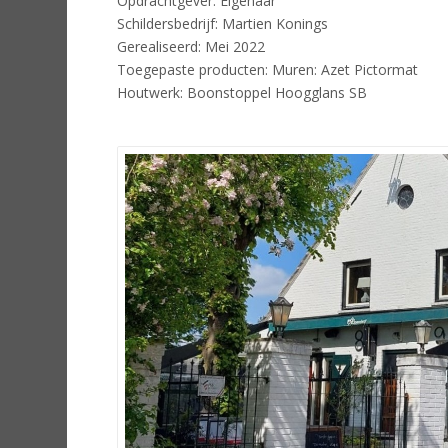
Opdrachtgever: Eigenaar
Schildersbedrijf: Martien Konings
Gerealiseerd: Mei 2022
Toegepaste producten: Muren: Azet Pictormat
Houtwerk: Boonstoppel Hoogglans SB